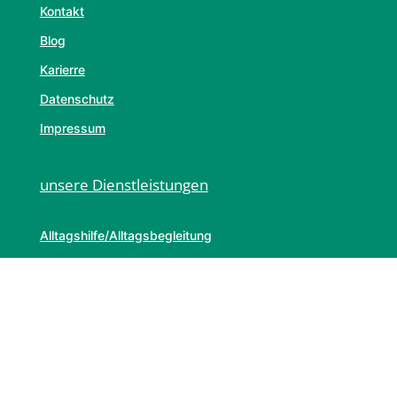
Kontakt
Blog
Karierre
Datenschutz
Impressum
unsere Dienstleistungen
Alltagshilfe/Alltagsbegleitung
Haushaltshilfe
24-Stunden-Betreuung
Beratungseinsatz nach §37.3 SGB XI
EMAIL KONTAKT